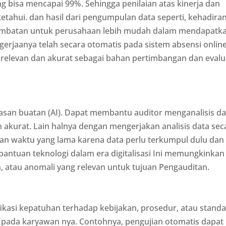
g bisa mencapai 99%. Sehingga penilaian atas kinerja dan
tahui. dan hasil dari pengumpulan data seperti, kehadiran
di hambatan untuk perusahaan lebih mudah dalam mendapatk
erjaanya telah secara otomatis pada sistem absensi online
n relevan dan akurat sebagai bahan pertimbangan dan evalu
rdasan buatan (AI). Dapat membantu auditor menganalisis da
 akurat. Lain halnya dengan mengerjakan analisis data sec
an waktu yang lama karena data perlu terkumpul dulu dan
bantuan teknologi dalam era digitalisasi Ini memungkinkan
en, atau anomali yang relevan untuk tujuan Pengauditan.
ikasi kepatuhan terhadap kebijakan, prosedur, atau standa
n pada karyawan nya. Contohnya, pengujian otomatis dapat